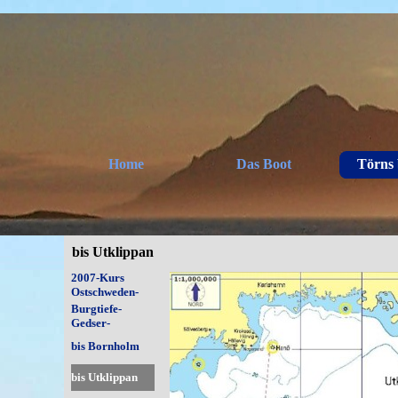
Direkt zum Seiteninhalt
Home
Das Boot
Törns 
▼
bis Utklippan
Menü überspringen
2007-Kurs
Ostschweden-
Aaland
Burgtiefe-
Gedser-
Klintholm
bis Bornholm
bis Utklippan