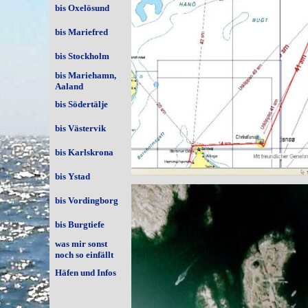
bis Oxelösund
bis Mariefred
bis Stockholm
bis Mariehamn,
Aaland
bis Södertälje
bis Västervik
bis Karlskrona
bis Ystad
bis Vordingborg
bis Burgtiefe
was mir sonst
noch so einfällt
Häfen und Infos