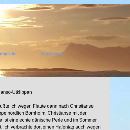
tografie
Impressum
▼
▼
▼
ansö-Utklippan
te ich wegen Flaute dann nach Christiansø
ppe nördlich Bornholm. Christiansø mit der
ø ist eine echte dänische Perle und im Sommer
ht. Ich verbrachte dort einen Hafentag auch wegen