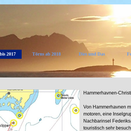
Menü überspringen
bis 2017
Törns ab 2018
Dies und Das
Fo
▼
▼
Hammerhavnen-Christi
Von Hammerhavnen muß
motoren, eine Inselgru
Nachbarinsel Federiks
touristisch sehr besuc